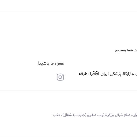
ات شما هستیم
همراه ما باشید!
زارکالاپزشکی ایران_اقاقیا ،طبقه
ان، ضلع شرقی بزرگراه نواب صفوی (جنوب به شمال)، جنب