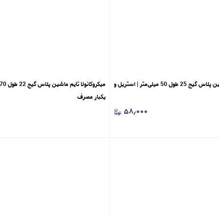
میکروکانولا تایم ماشین پلاس گیج 25 طول 50 میلی‌متر | استریل و
یکبار مصرف
۵۸٫۰۰۰