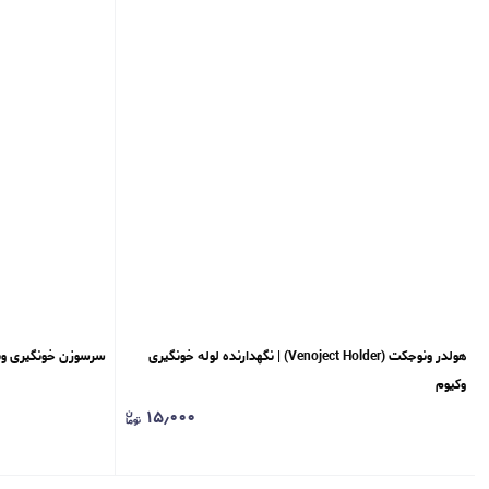
هولدر ونوجکت (Venoject Holder) | نگهدارنده لوله خونگیری
سرسوزن خونگیری ونوجکت هایسا
وکیوم
۱۵٫۰۰۰