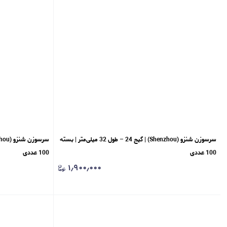
سرسوزن شنزو (Shenzhou) | گیج 24 – طول 32 میلی‌متر | بسته
100 عددی
100 عددی
۱٫۹۰۰٫۰۰۰