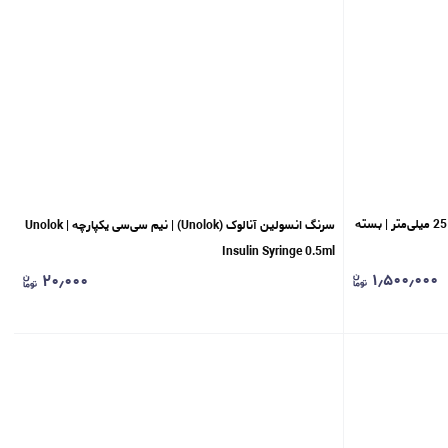
سرسوزن شنزو (Shenzhou) | گیج 24 – طول 25 میلی‌متر | بسته
سرنگ انسولین آنالوک (Unolok) | نیم سی‌سی یکپارچه | Unolok
Insulin Syringe 0.5ml
۱٫۵۰۰٫۰۰۰
۲۰٫۰۰۰