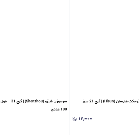
ن (Hisun) | گیج 21 سبز
100 عددی
۱۲٫۰۰۰