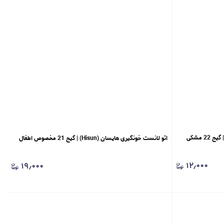
اتو لانست خونگیری هایسان (Hisun) | گیج 21 مخصوص اطفال
۱۲٫۰۰۰
۱۹٫۰۰۰