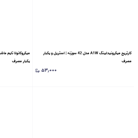
کارتریج میکرونیدلینگ A1W مدل 42 سوزنه | استریل و یکبار
مصرف
یکبار مصرف
۵۳٫۰۰۰