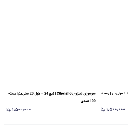
سرسوزن شنزو (Shenzhou) | گیج 31 – طول 13 میلی‌متر | بسته
سرسوزن شنزو (Shenzhou) | گیج 24 – طول 20 میلی‌متر| بسته
100 عددی
۱٫۵۰۰٫۰۰۰
۱٫۵۰۰٫۰۰۰