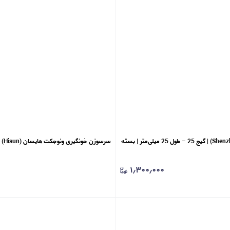
سرسوزن شنزو (Shenzhou) | گیج 25 – طول 25 میلی‌متر | بسته
سرسوزن خونگیری ونوجکت هایسان (Hisun) | گیج 22 مشکی
۱٫۳۰۰٫۰۰۰