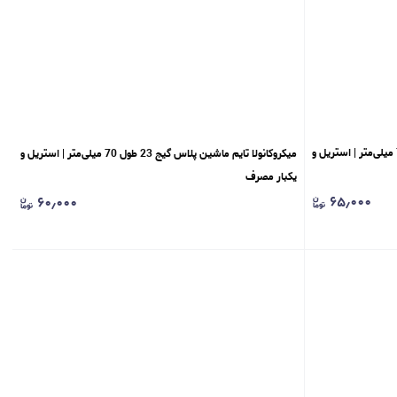
میکروکانولا تایم ماشین پلاس گیج 22 طول 70 میلی‌متر | استریل و
میکروکانولا تایم ماشین پلاس گیج 23 طول 70 میلی‌متر | استریل و
یکبار مصرف
۶۵٫۰۰۰
۶۰٫۰۰۰